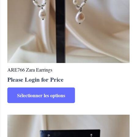
ARE766 Zara Earrings
Please Login for Price
Ce
Sélectionner les options
produit
a
plusieurs
variations.
Les