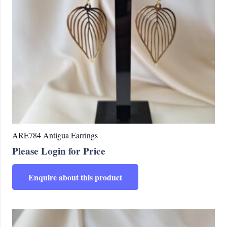
choisies
sur
la
page
du
produit
ARE784 Antigua Earrings
Please Login for Price
Enquire about this product