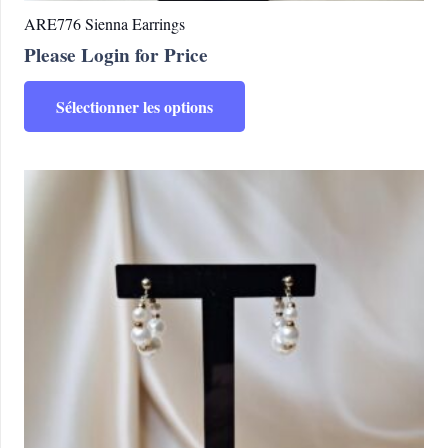
ARE776 Sienna Earrings
Please Login for Price
Ce
Sélectionner les options
produit
a
plusieurs
variations.
Les
options
peuvent
être
choisies
sur
la
page
du