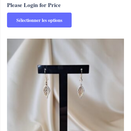
Please Login for Price
Ce
Sélectionner les options
produit
a
plusieurs
variations.
Les
options
peuvent
être
choisies
sur
la
page
du
produit