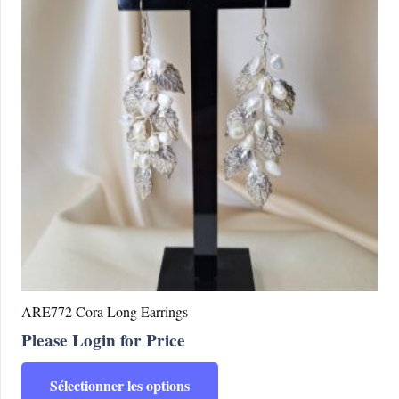
options
peuvent
être
choisies
sur
la
page
du
produit
ARE772 Cora Long Earrings
Please Login for Price
Ce
Sélectionner les options
produit