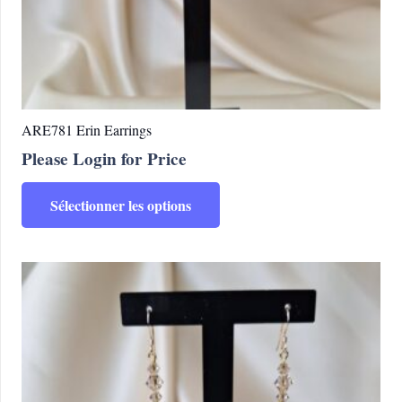
produit
ARE781 Erin Earrings
Please Login for Price
Ce
Sélectionner les options
produit
a
plusieurs
variations.
Les
options
peuvent
être