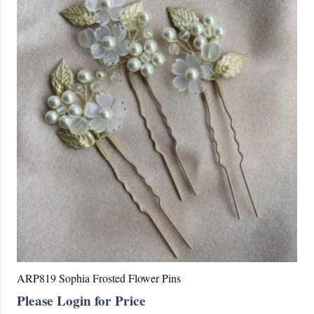
Les
options
peuvent
être
choisies
sur
la
page
du
produit
ARP819 Sophia Frosted Flower Pins
Please Login for Price