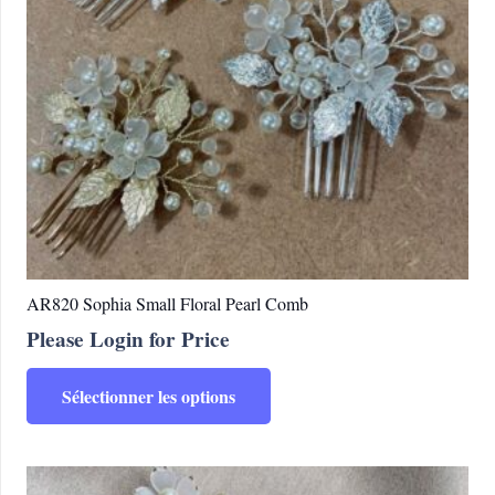
AR820 Sophia Small Floral Pearl Comb
Please Login for Price
Ce
Sélectionner les options
produit
a
plusieurs
variations.