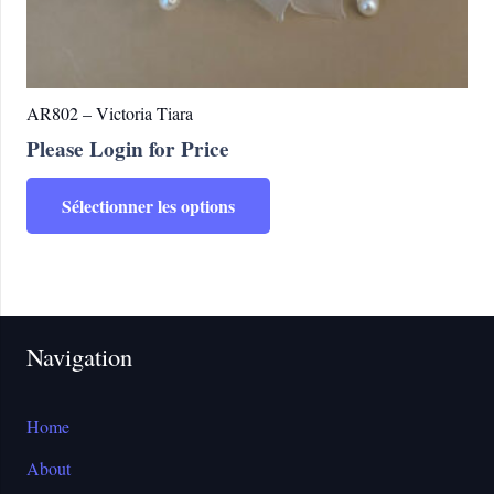
AR802 – Victoria Tiara
Please Login for Price
Ce
Sélectionner les options
produit
a
plusieurs
variations.
Les
Navigation
options
peuvent
être
Home
choisies
About
sur